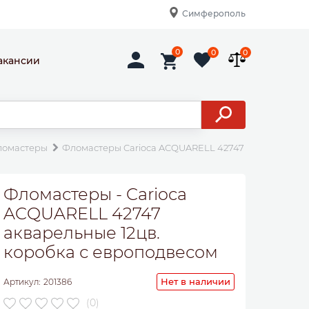
Симферополь
0
0
0
акансии
ломастеры
Фломастеры Carioca ACQUARELL 42747 акварельные 
Фломастеры - Carioca
ACQUARELL 42747
акварельные 12цв.
коробка с европодвесом
Нет в наличии
Артикул:
201386
(0)