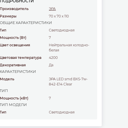
ПОДРОБНОСТИ
Производитель
ЭРА
Размеры
70
x
70
x
110
ОБЩИЕ ХАРАКТЕРИСТИКИ
Тип
светодиодная
Мощность
(Вт)
7
Цвет освещения
Нейтральная холодно-
белая
Цветовая температура
4200
Декоративная
Да
ХАРАКТЕРИСТИКИ
Модель
ЭРА LED smd BXS-7w-
842-E14 Clear
ТИП
Мощность
(кВт)
7
ТИП МОДЕЛИ
Тип
светодиодная