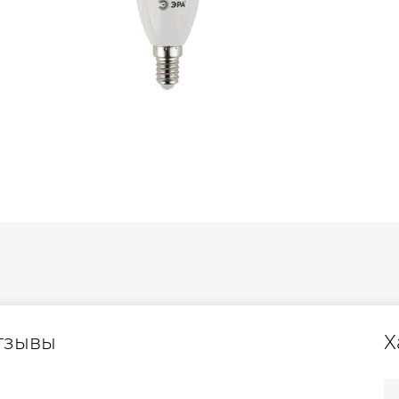
тзывы
Х