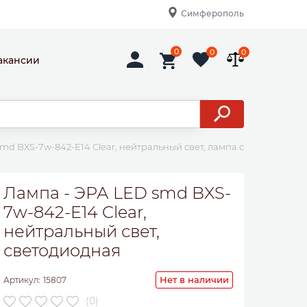
Симферополь
0
0
0
акансии
md BXS-7w-842-E14 Clear, нейтральный свет, лампа светодиодная
Лампа - ЭРА LED smd BXS-
7w-842-E14 Clear,
нейтральный свет,
светодиодная
Нет в наличии
Артикул:
15807
(0)