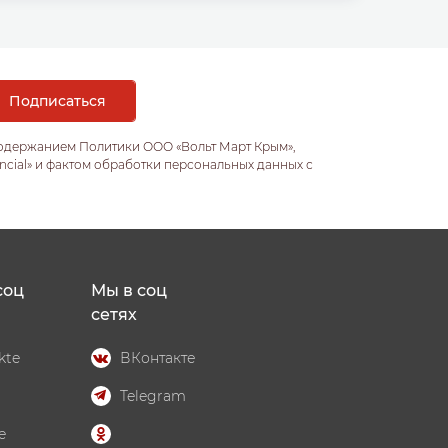
содержанием Политики ООО «Вольт Март Крым»,
ncial» и фактом обработки персональных данных с
соц
Мы в соц
сетях
kte
ВКонтакте
Telegram
e