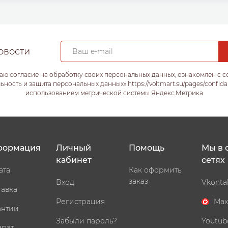
овости
аю согласие на обработку своих персональных данных, ознакомлен с 
ость и защита персональных данных» https://voltmart.su/pages/confida
использованием метрической системы Яндекс.Метрика
формация
Личный
Помощь
Мы в 
кабинет
сетях
ата
Как оформить
заказ
Вход
Vkonta
тавка
Регистрация
Max
антии
Забыли пароль?
Youtub
врат