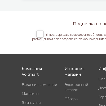
Подписка на н
Я подтверждаю свою дееспособность, д
размещённой в подразделе сайта «Конфиденциальн
Компания
Интернет-
Ин
Voltmart
магазин
Опл
Вакансии компании
Электронный
Дос
каталог
Магазины
Гар
Обзоры
Госзакупки
Воз