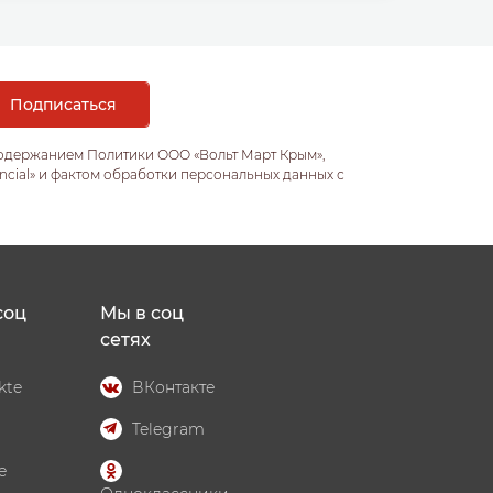
содержанием Политики ООО «Вольт Март Крым»,
ncial» и фактом обработки персональных данных с
соц
Мы в соц
сетях
kte
ВКонтакте
Telegram
e