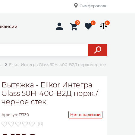
Симферополь
0
0
0
акансии
ка
Elikor Интегра Glass 50Н-400-В2Д нерж./черное стек
Вытяжка - Elikor Интегра
Glass 50Н-400-В2Д нерж./
черное стек
Нет в наличии
Артикул:
17730
(0)