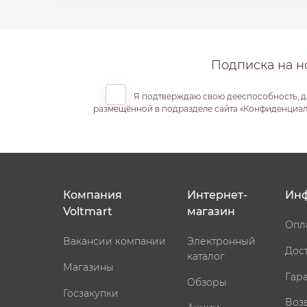
Подписка на н
Я подтверждаю свою дееспособность, д
размещённой в подразделе сайта «Конфиденциальн
Компания
Интернет-
Ин
Voltmart
магазин
Опл
Вакансии компании
Электронный
Дос
каталог
Магазины
Гар
Обзоры
Госзакупки
Воз