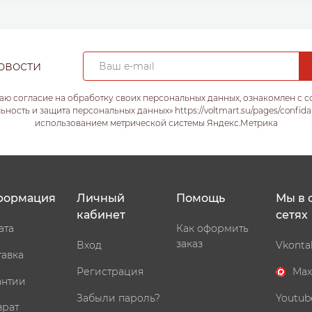
овости
аю согласие на обработку своих персональных данных, ознакомлен с 
ость и защита персональных данных» https://voltmart.su/pages/confida
использованием метрической системы Яндекс.Метрика
формация
Личный
Помощь
Мы в 
кабинет
сетях
ата
Как оформить
заказ
Вход
Vkonta
тавка
Регистрация
Max
антии
Забыли пароль?
Youtub
врат