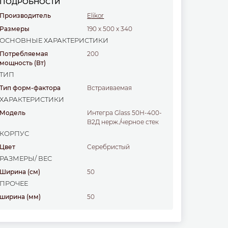
ПОДРОБНОСТИ
Производитель
Elikor
Размеры
190
x
500
x
340
ОСНОВНЫЕ ХАРАКТЕРИСТИКИ
Потребляемая
200
мощность
(Вт)
ТИП
Тип форм-фактора
встраиваемая
ХАРАКТЕРИСТИКИ
Модель
Интегра Glass 50Н-400-
В2Д нерж./черное стек
КОРПУС
Цвет
серебристый
РАЗМЕРЫ/ ВЕС
Ширина
(см)
50
ПРОЧЕЕ
ширина
(мм)
50