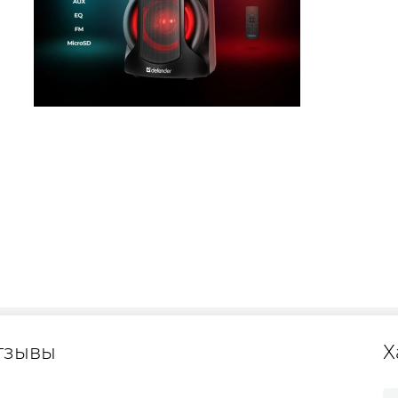
тзывы
Х