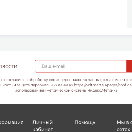
овости
аю согласие на обработку своих персональных данных, ознакомлен с 
ость и защита персональных данных» https://voltmart.su/pages/confida
использованием метрической системы Яндекс.Метрика
формация
Личный
Помощь
Мы в 
кабинет
сетях