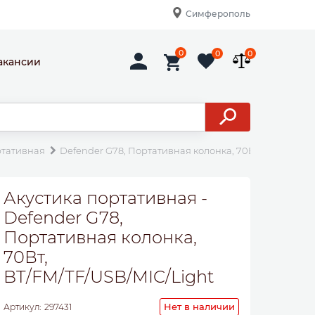
Симферополь
0
0
0
акансии
ртативная
Defender G78, Портативная колонка, 70Вт, BT/FM/TF/U
Акустика портативная -
Defender G78,
Портативная колонка,
70Вт,
BT/FM/TF/USB/MIC/Light
Нет в наличии
Артикул:
297431