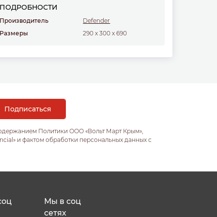
ПОДРОБНОСТИ
Производитель
Defender
Размеры
290
x
300
x
690
содержанием Политики ООО «Вольт Март Крым»,
ncial» и фактом обработки персональных данных с
соц
Мы в соц
сетях