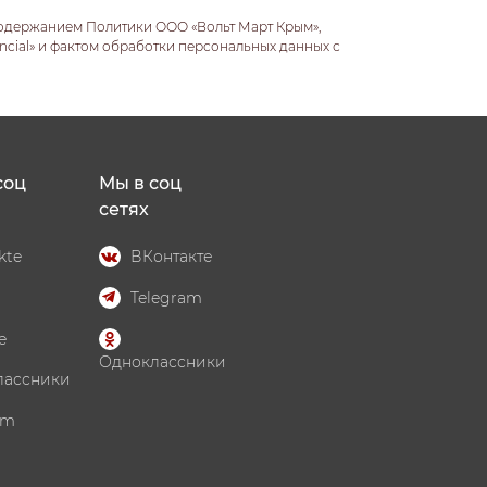
содержанием Политики ООО «Вольт Март Крым»,
ncial» и фактом обработки персональных данных с
соц
Мы в соц
сетях
kte
ВКонтакте
Telegram
e
Одноклассники
лассники
am