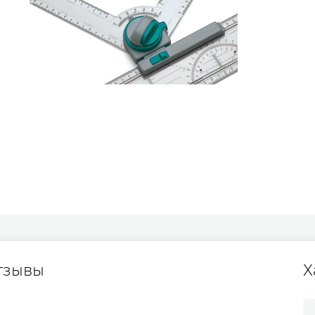
тзывы
Х