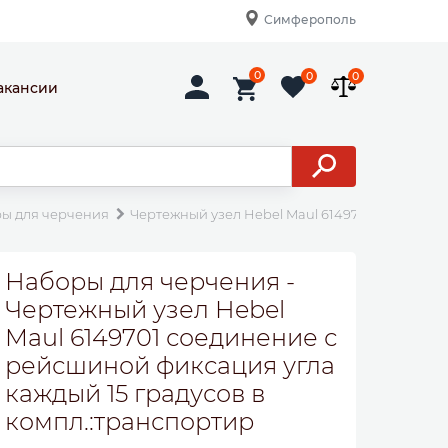
Симферополь
0
0
0
акансии
ы для черчения
Чертежный узел Hebel Maul 6149701 соединени
Наборы для черчения -
Чертежный узел Hebel
Maul 6149701 соединение с
рейсшиной фиксация угла
каждый 15 градусов в
компл.:транспортир