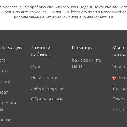
аю согласие на обработку своих персональных данных, ознакомлен с 
ость и защита персональных данных» https://voltmart.su/pages/confida
использованием метрической системы Яндекс.Метрика
формация
Личный
Помощь
Мы в 
кабинет
сетях
ата
Как оформить
заказ
Вход
Vkonta
тавка
Регистрация
Max
антии
Забыли пароль?
Youtub
врат
Обратная связь
Однок
арочные
ты
Telegr
новка