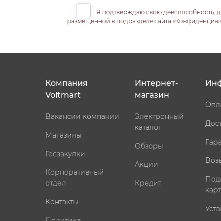
Я подтверждаю свою дееспособность, д
размещённой в подразделе сайта «Конфиденциальн
Компания
Интернет-
Ин
Voltmart
магазин
Опл
Вакансии компании
Электронный
Дос
каталог
Магазины
Гар
Обзоры
Госзакупки
Воз
Акции
Корпоративный
Под
отдел
Кредит
кар
Контакты
Уста
Политика