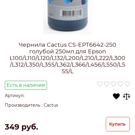
Чернила Cactus CS-EPT6642-250
голубой 250мл для Epson
L100/L110/L120/L132/L200/L210/L222/L300
/L312/L350/L355/L362/L366/L456/L550/L5
55/L
Есть в наличии
Артикул:
Производитель
:
Cactus
Купить
349
 руб.