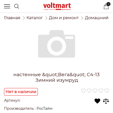
0
Главная
Каталог
Дом и ремонт
Домашний и
настенные &quot;Вега&quot; С4-13
Зимний изумруд
Нет в наличии
Артикул:
Производитель
:
РосТайм