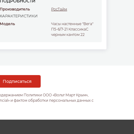
ПОДРОБНОСТИ
Производитель
РосТайм
ХАРАКТЕРИСТИКИ
Модель
Часы настенные "Вега"
П5-6/7-21 КлассикаС
черным кантом 22
содержанием Политики ООО «Вольт Март Крым»,
ncial» и фактом обработки персональных данных с