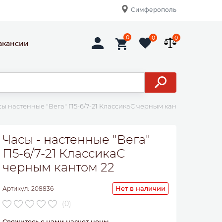
Симферополь
0
0
0
акансии
сы настенные "Вега" П5-6/7-21 КлассикаС черным кантом 22
Часы - настенные "Вега"
П5-6/7-21 КлассикаС
черным кантом 22
Нет в наличии
Артикул:
208836
(0)
Свяжитесь с нами насчет цены