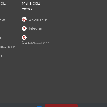
соц
Мы в соц
сетях
kte
ВКонтакте
Telegram
e
Одноклассники
лассники
am