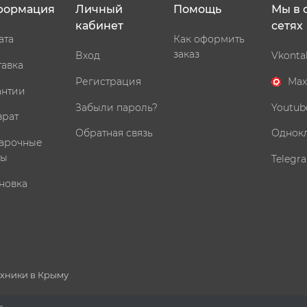
формация
Личный
Помощь
Мы в 
кабинет
сетях
ата
Как оформить
заказ
Вход
Vkonta
тавка
Регистрация
Max
антии
Забыли пароль?
Youtub
врат
Обратная связь
Однок
арочные
ты
Telegr
новка
ехники в Крыму