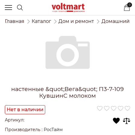
0
Главная
Каталог
Дом и ремонт
Домашний и
настенные &quot;Вега&quot; П3-7-109
КувшинС молоком
Нет в наличии
Артикул:
Производитель
:
РосТайм