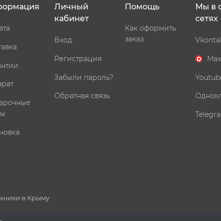
формация
Личный
Помощь
Мы в 
кабинет
сетях
ата
Как оформить
заказ
Вход
Vkonta
тавка
Регистрация
Max
антии
Забыли пароль?
Youtub
врат
Обратная связь
Однок
арочные
ты
Telegr
новка
ехники в Крыму