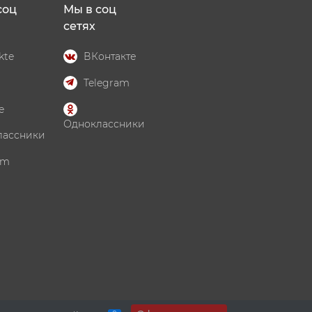
соц
Мы в соц
сетях
kte
ВКонтакте
Telegram
e
Одноклассники
лассники
am