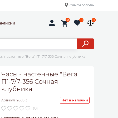
Симферополь
0
0
0
акансии
сы настенные "Вега" П1-7/7-356 Сочная клубника
Часы - настенные "Вега"
П1-7/7-356 Сочная
клубника
Нет в наличии
Артикул:
208513
(0)
Свяжитесь с нами насчет цены