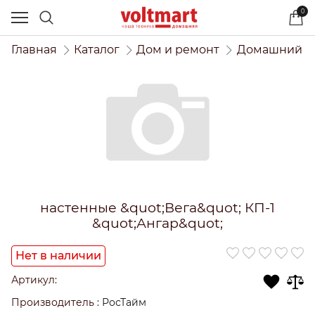
0
Главная
Каталог
Дом и ремонт
Домашний и
настенные &quot;Вега&quot; КП-1
&quot;Ангар&quot;
Нет в наличии
Артикул:
Производитель
:
РосТайм