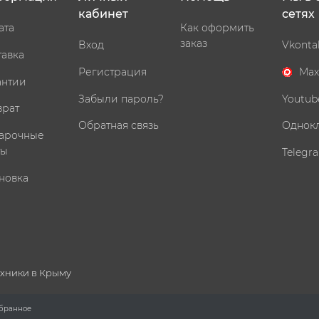
кабинет
сетях
ата
Как оформить
заказ
Вход
Vkonta
тавка
Регистрация
Max
антии
Забыли пароль?
Youtub
врат
Обратная связь
Однок
арочные
ты
Telegr
новка
ехники в Крыму
бранное