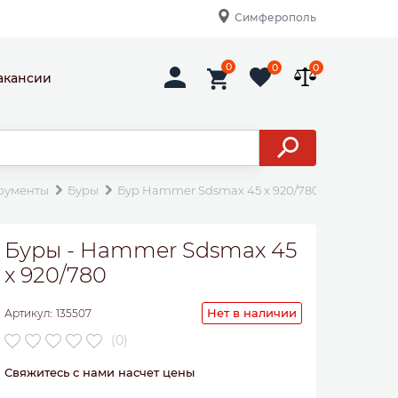
Симферополь
0
0
0
акансии
рументы
Буры
Бур Hammer Sdsmax 45 x 920/780
Буры - Hammer Sdsmax 45
x 920/780
Нет в наличии
Артикул:
135507
(0)
Свяжитесь с нами насчет цены