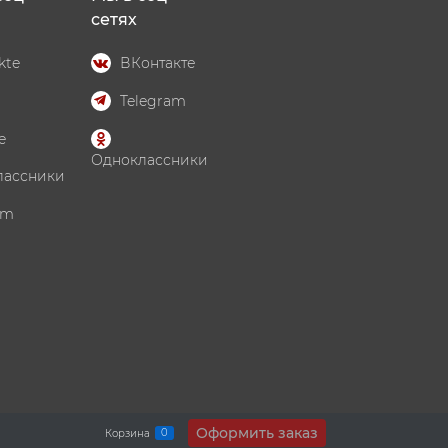
сетях
kte
ВКонтакте
Telegram
e
Одноклассники
лассники
am
Оформить заказ
0
Корзина