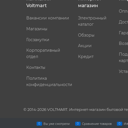
Voltmart
магазин
Опл
Вакансии компании
Электронный
Дос
каталог
Магазины
Гар
Обзоры
Госзакупки
Воз
Акции
Корпоративный
Под
отдел
Кредит
кар
Контакты
Уста
Политика
конфиденциальности
© 2014-2026 VOLTMART. Интернет-магазин бытовой т
0
0
0
Вы уже смотрели
Сравнение товаров
Из