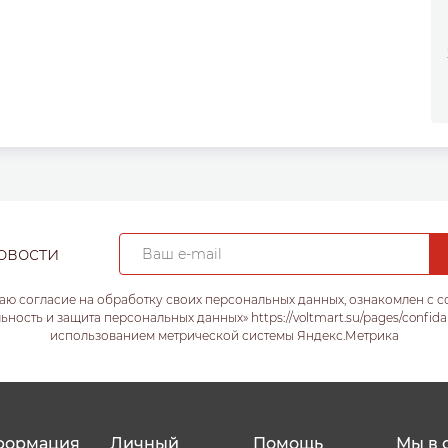
овости
аю согласие на обработку своих персональных данных, ознакомлен с 
ость и защита персональных данных» https://voltmart.su/pages/confida
использованием метрической системы Яндекс.Метрика
формация
Личный
Помощь
Мы в 