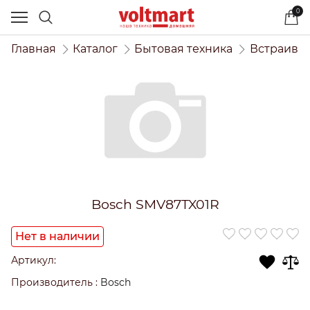
0
Главная
Каталог
Бытовая техника
Встраивае
Bosch SMV87TX01R
Нет в наличии
Артикул:
Производитель
:
Bosch