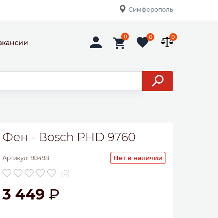
Симферополь
0
0
0
акансии
Фен - Bosch PHD 9760
Нет в наличии
Артикул:
90498
(0)
3 449