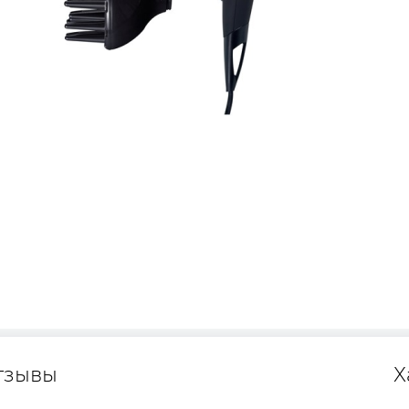
тзывы
Х