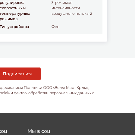
регулировка
3, режимов
скоростных и
интенсивности
температурных
воздушного потока: 2
режимов
Тип устройства
фен
содержанием Политики ООО «Вольт Март Крым»,
ncial» и фактом обработки персональных данных с
соц
Мы в соц