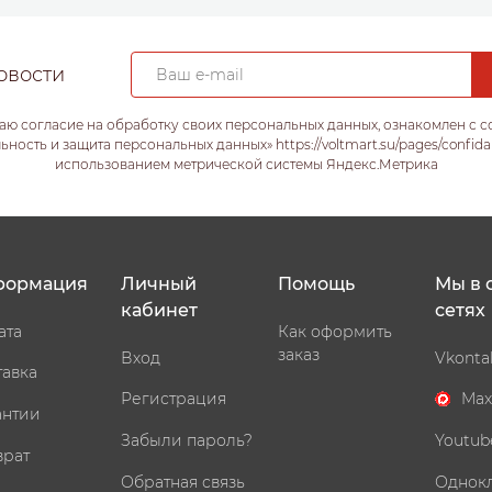
овости
аю согласие на обработку своих персональных данных, ознакомлен с 
ость и защита персональных данных» https://voltmart.su/pages/confida
использованием метрической системы Яндекс.Метрика
формация
Личный
Помощь
Мы в 
кабинет
сетях
ата
Как оформить
заказ
Вход
Vkonta
тавка
Регистрация
Max
антии
Забыли пароль?
Youtub
врат
Обратная связь
Однок