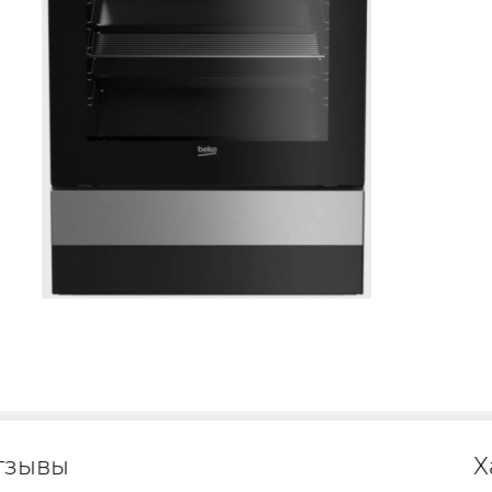
тзывы
Х