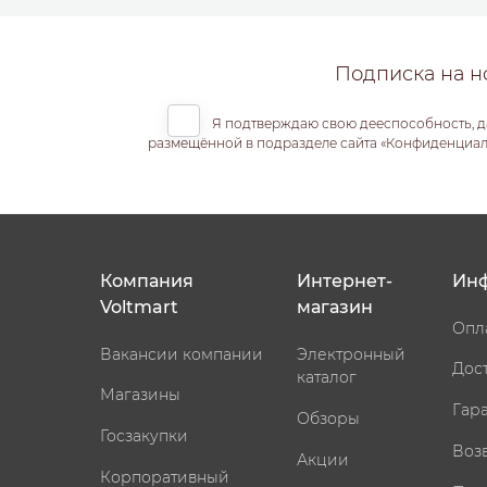
Подписка на н
Я подтверждаю свою дееспособность, д
размещённой в подразделе сайта «Конфиденциальн
Компания
Интернет-
Ин
Voltmart
магазин
Опл
Вакансии компании
Электронный
Дос
каталог
Магазины
Гар
Обзоры
Госзакупки
Воз
Акции
Корпоративный