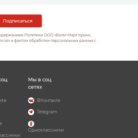
содержанием Политики ООО «Вольт Март Крым»,
ncial» и фактом обработки персональных данных с
соц
Мы в соц
сетях
kte
ВКонтакте
Telegram
e
Одноклассники
лассники