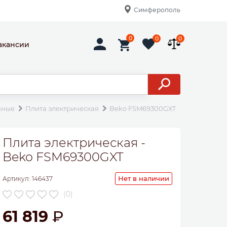
Симферополь
0
0
0
акансии
нные
Плита электрическая
Beko FSM69300GXT
Плита электрическая -
Beko FSM69300GXT
Нет в наличии
Артикул:
146437
(0)
61 819