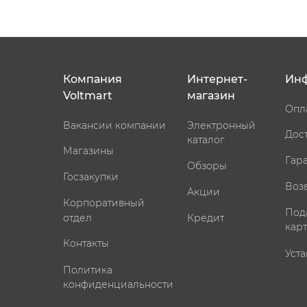
Компания
Интернет-
Ин
Voltmart
магазин
Опл
Вакансии компании
Электронный
Дос
каталог
Магазины
Гар
Обзоры
Госзакупки
Воз
Акции
Корпоративный
Под
отдел
Кредит
кар
Контакты
Уста
Политика
конфиденциальности