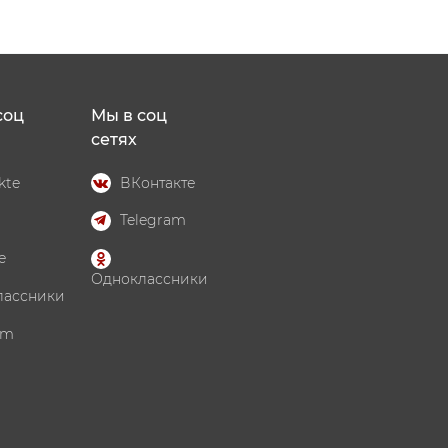
соц
Мы в соц
сетях
kte
ВКонтакте
Telegram
e
Одноклассники
лассники
am