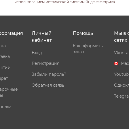
использованием метрической системы Яндекс.Метрика
формация
Личный
Помощь
Мы в 
кабинет
сетях
ата
Как оформить
заказ
Вход
Vkonta
тавка
Регистрация
Max
антии
Забыли пароль?
Youtub
врат
Обратная связь
Однок
арочные
ты
Telegr
новка