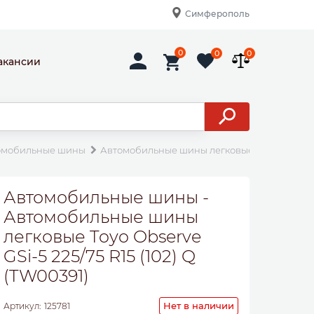
Симферополь
0
0
0
акансии
омобильные шины
Автомобильные шины легковые Toyo Observe GS
Автомобильные шины -
Автомобильные шины
легковые Toyo Observe
GSi-5 225/75 R15 (102) Q
(TW00391)
Нет в наличии
Артикул:
125781