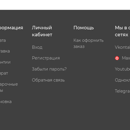
формация
Личный
Помощь
Мы в 
кабинет
сетях
ата
Как оформить
заказ
Вход
Vkonta
тавка
Регистрация
Max
антии
Забыли пароль?
Youtub
врат
Обратная связь
Однок
арочные
ты
Telegr
новка