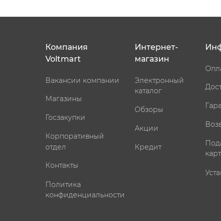
Компания
Интернет-
Ин
Voltmart
магазин
Опл
Вакансии компании
Электронный
Дос
каталог
Магазины
Гар
Обзоры
Госзакупки
Воз
Акции
Корпоративный
Под
отдел
Кредит
кар
Контакты
Уста
Политика
конфиденциальности