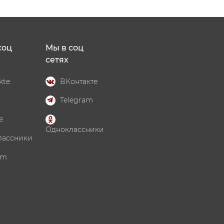
соц
Мы в соц
сетях
kte
ВКонтакте
Telegram
e
Одноклассники
лассники
am