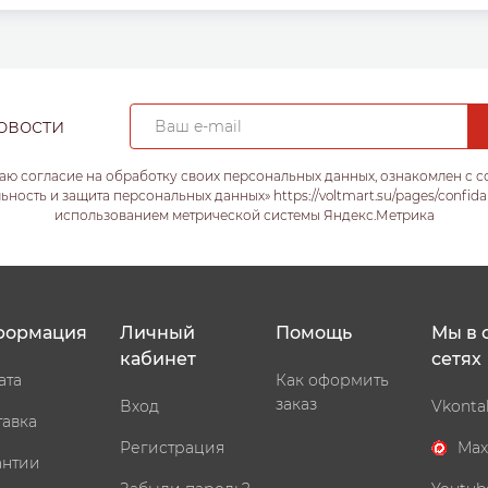
овости
аю согласие на обработку своих персональных данных, ознакомлен с 
ость и защита персональных данных» https://voltmart.su/pages/confida
использованием метрической системы Яндекс.Метрика
формация
Личный
Помощь
Мы в 
кабинет
сетях
ата
Как оформить
заказ
Вход
Vkonta
тавка
Регистрация
Max
антии