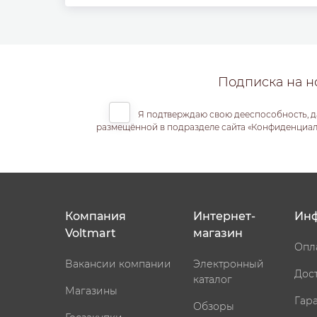
Подписка на н
Я подтверждаю свою дееспособность, д
размещённой в подразделе сайта «Конфиденциальн
Компания
Интернет-
Ин
Voltmart
магазин
Опл
Вакансии компании
Электронный
Дос
каталог
Магазины
Гар
Обзоры