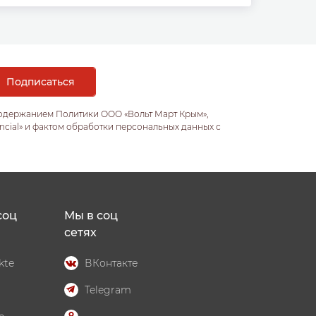
содержанием Политики ООО «Вольт Март Крым»,
ncial» и фактом обработки персональных данных с
соц
Мы в соц
сетях
kte
ВКонтакте
Telegram