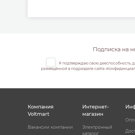
Подписка на н
Я подтверждаю свою дееспособность, д
размещённой в подразделе сайта «Конфиденциальн
Компания
Интернет-
Ин
Voltmart
магазин
Опл
Вакансии компании
Электронный
Дос
каталог