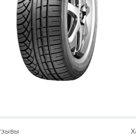
тзывы
Х