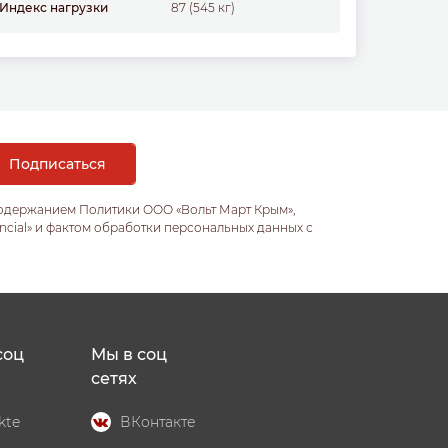
Индекс нагрузки
87 (545 кг)
содержанием Политики ООО «Вольт Март Крым»,
ncial» и фактом обработки персональных данных с
соц
Мы в соц
сетях
kte
ВКонтакте