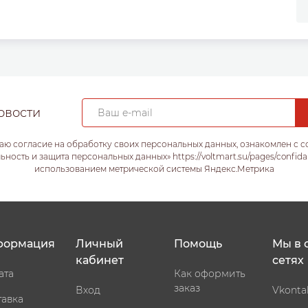
овости
аю согласие на обработку своих персональных данных, ознакомлен с 
ость и защита персональных данных» https://voltmart.su/pages/confida
использованием метрической системы Яндекс.Метрика
формация
Личный
Помощь
Мы в 
кабинет
сетях
ата
Как оформить
заказ
Вход
Vkonta
тавка