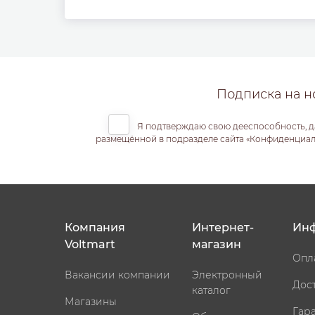
Подписка на н
Я подтверждаю свою дееспособность, д
размещённой в подразделе сайта «Конфиденциальн
Компания
Интернет-
Ин
Voltmart
магазин
Опл
Вакансии компании
Электронный
Дос
каталог
Магазины
Гар