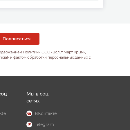
содержанием Политики ООО «Вольт Март Крым»,
ncial» и фактом обработки персональных данных с
соц
Мы в соц
сетях
kte
ВКонтакте
Telegram