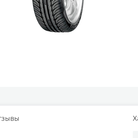
тзывы
Х