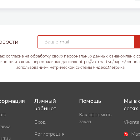
овости
аю согласие на обработку своих персональных данных, ознакомлен с 
ость и защита персональных данных» https://voltmart.su/pages/confida
использованием метрической системы Яндекс.Метрика
формация
Личный
Помощь
Мы в 
кабинет
сетях
ата
Как оформить
заказ
Вход
Vkonta
тавка
Регистрация
Max
антии