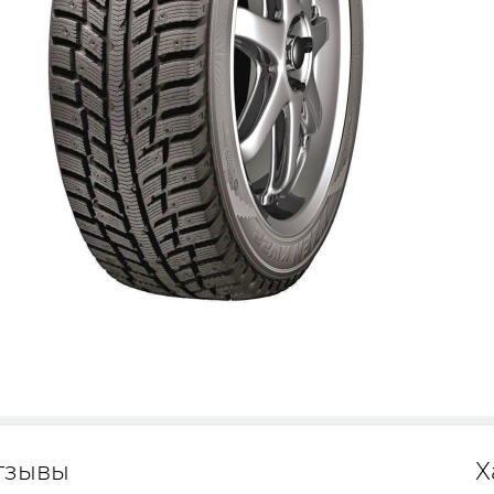
тзывы
Х