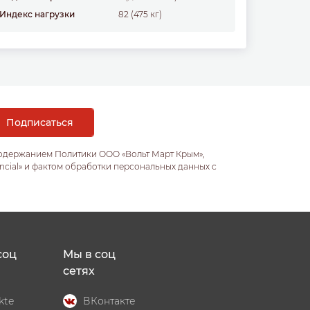
Индекс нагрузки
82 (475 кг)
содержанием Политики ООО «Вольт Март Крым»,
ncial» и фактом обработки персональных данных с
соц
Мы в соц
сетях
kte
ВКонтакте