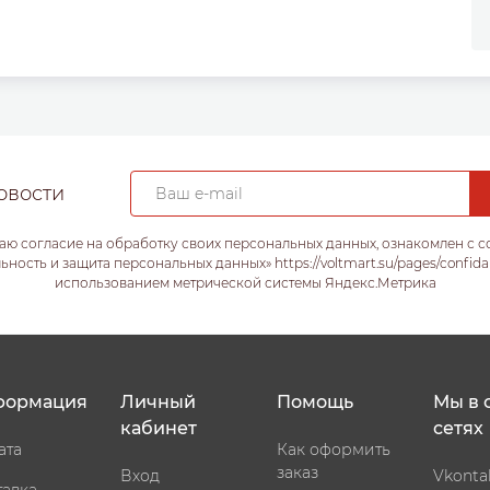
овости
аю согласие на обработку своих персональных данных, ознакомлен с 
ость и защита персональных данных» https://voltmart.su/pages/confida
использованием метрической системы Яндекс.Метрика
формация
Личный
Помощь
Мы в 
кабинет
сетях
ата
Как оформить
заказ
Вход
Vkonta