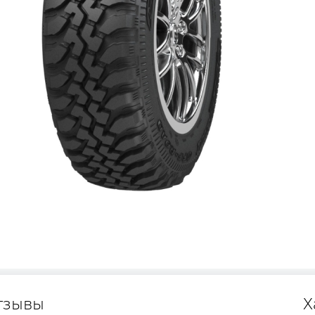
тзывы
Х