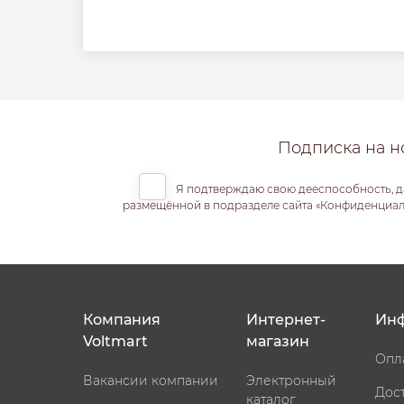
Подписка на н
Я подтверждаю свою дееспособность, д
размещённой в подразделе сайта «Конфиденциальн
Компания
Интернет-
Ин
Voltmart
магазин
Опл
Вакансии компании
Электронный
Дос
каталог