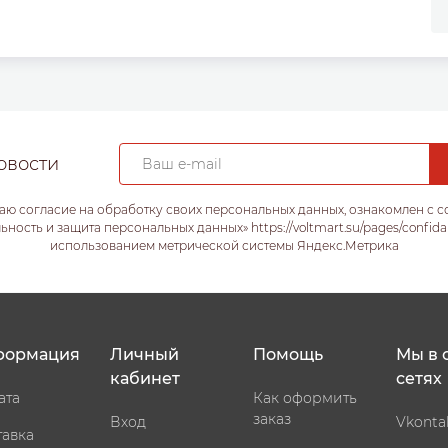
овости
аю согласие на обработку своих персональных данных, ознакомлен с 
ость и защита персональных данных» https://voltmart.su/pages/confida
использованием метрической системы Яндекс.Метрика
формация
Личный
Помощь
Мы в 
кабинет
сетях
ата
Как оформить
заказ
Вход
Vkonta
тавка