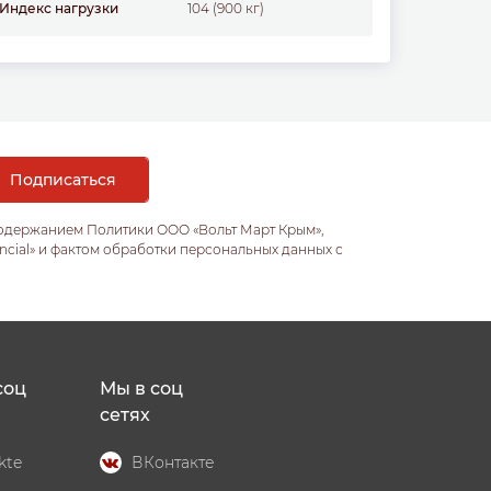
Индекс нагрузки
104 (900 кг)
содержанием Политики ООО «Вольт Март Крым»,
ncial» и фактом обработки персональных данных с
соц
Мы в соц
сетях
kte
ВКонтакте