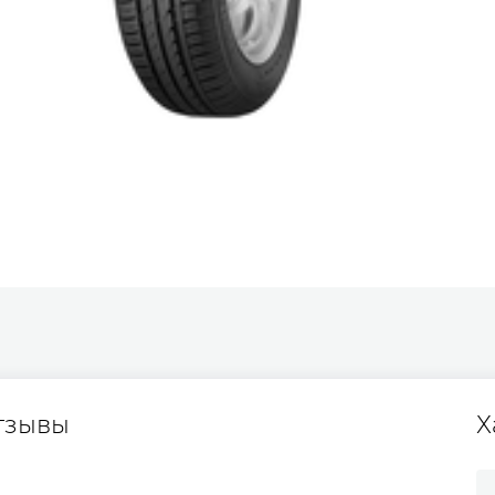
тзывы
Х