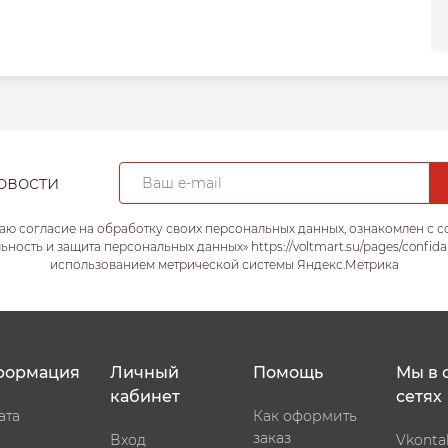
овости
аю согласие на обработку своих персональных данных, ознакомлен с 
ость и защита персональных данных» https://voltmart.su/pages/confida
использованием метрической системы Яндекс.Метрика
формация
Личный
Помощь
Мы в 
кабинет
сетях
ата
Как оформить
заказ
Вход
Vkonta