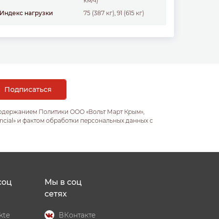
км/ч)
Индекс нагрузки
75 (387 кг), 91 (615 кг)
содержанием Политики ООО «Вольт Март Крым»,
ncial» и фактом обработки персональных данных с
соц
Мы в соц
сетях
kte
ВКонтакте