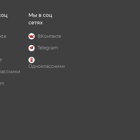
соц
Мы в соц
сетях
kte
ВКонтакте
Telegram
e
Одноклассники
лассники
am