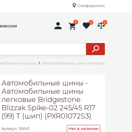
Симферополь
0
0
0
акансии
омобильные шины
Автомобильные шины легковые Bridgestone Bli
Автомобильные шины -
Автомобильные шины
легковые Bridgestone
Blizzak Spike-02 245/45 R17
(99) T (шип) (PXR01072S3)
Нет в наличии
Артикул:
126143