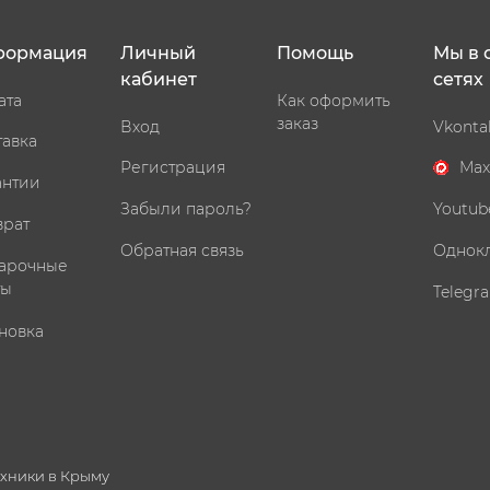
формация
Личный
Помощь
Мы в 
кабинет
сетях
ата
Как оформить
заказ
Вход
Vkonta
тавка
Регистрация
Max
антии
Забыли пароль?
Youtub
врат
Обратная связь
Однок
арочные
ты
Telegr
новка
ехники в Крыму