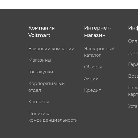
Компания
Интернет-
Ин
Voltmart
магазин
Опл
Вакансии компании
Электронный
Дос
каталог
Магазины
Гар
Обзоры
Госзакупки
Воз
Акции
Корпоративный
Под
отдел
Кредит
кар
Контакты
Уста
Политика
конфиденциальности