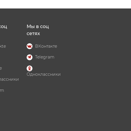
соц
Мы в соц
сетях
kte
ВКонтакте
Telegram
e
Одноклассники
лассники
am