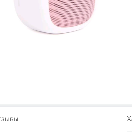
тзывы
Х