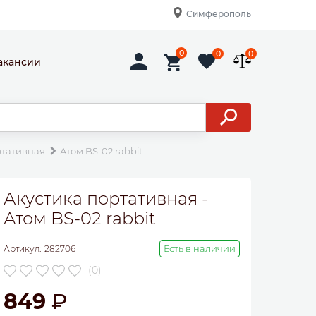
Симферополь
0
0
0
акансии
ртативная
Атом BS-02 rabbit
Акустика портативная -
Атом BS-02 rabbit
Есть в наличии
Артикул:
282706
(0)
849