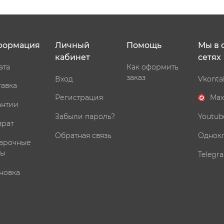
формация
Личный
Помощь
Мы в 
кабинет
сетях
ата
Как оформить
заказ
Вход
Vkonta
тавка
Регистрация
Max
антии
Забыли пароль?
Youtub
врат
Обратная связь
Однок
арочные
ты
Telegr
новка