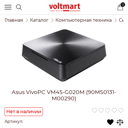
0
Главная
Каталог
Компьютерная техника
Сис
Asus VivoPC VM45-G020M (90MS0131-
M00290)
Нет в наличии
Артикул: