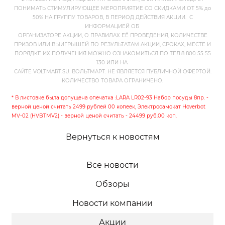
ПОНИМАТЬ СТИМУЛИРУЮЩЕЕ МЕРОПРИЯТИЕ СО СКИДКАМИ ОТ 5% до
50% НА ГРУППУ ТОВАРОВ, В ПЕРИОД ДЕЙСТВИЯ АКЦИИ. С
ИНФОРМАЦИЕЙ ОБ
ОРГАНИЗАТОРЕ АКЦИИ, О ПРАВИЛАХ ЕЁ ПРОВЕДЕНИЯ, КОЛИЧЕСТВЕ
ПРИЗОВ ИЛИ ВЫИГРЫШЕЙ ПО РЕЗУЛЬТАТАМ АКЦИИ, СРОКАХ, МЕСТЕ И
ПОРЯДКЕ ИХ ПОЛУЧЕНИЯ МОЖНО ОЗНАКОМИТЬСЯ ПО ТЕЛ.8 800 55 55
130 ИЛИ НА
САЙТЕ VOLTMART.SU. ВОЛЬТМАРТ. НЕ ЯВЛЯЕТСЯ ПУБЛИЧНОЙ ОФЕРТОЙ.
КОЛИЧЕСТВО ТОВАРА ОГРАНИЧЕНО.
* В листовке была допущена опечатка :LARA LR02-93 Набор посуды 8пр. -
верной ценой считать 2499 рублей 00 копеек, Электросамокат Hoverbot
MV-02 (HVBTMV2) - верной ценой считать - 24499 руб.00 коп.
Вернуться к новостям
Все новости
Обзоры
Новости компании
Акции