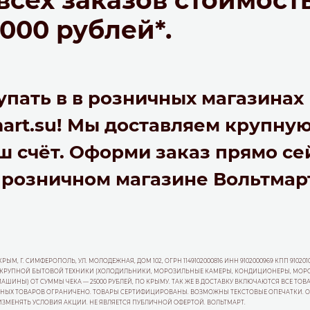
5000 рублей*.
пать в в розничных магазинах
mart.su! Мы доставляем крупну
аш счёт. Оформи заказ прямо се
 розничном магазине Вольтмар
ЫМ, Г. СИМФЕРОПОЛЬ, УЛ. МОЛОДЕЖНАЯ, ДОМ 102, ОГРН 1149102000816 ИНН 9102000969 КПП 910201
ВКУ КРУПНОЙ БЫТОВОЙ ТЕХНИКИ (ХОЛОДИЛЬНИКИ, МОРОЗИЛЬНЫЕ КАМЕРЫ, КОНДИЦИОНЕРЫ, МО
ИНЫ) ОТ СУММЫ ЧЕКА — 25000 РУБЛЕЙ, ПО КРЫМУ. ТАК ЖЕ В ДОСТАВКУ ВКЛЮЧАЮТСЯ ВСЕ ТОВ
 АКЦИОННЫХ ТОВАРОВ ОГРАНИЧЕНО. ТОВАРЫ СЕРТИФИЦИРОВАНЫ. ВОЗМОЖНЫ ТЕКСТОВЫЕ ОПЕЧАТКИ. 
ИЗМЕНЯТЬ УСЛОВИЯ АКЦИИ. НЕ ЯВЛЯЕТСЯ ПУБЛИЧНОЙ ОФЕРТОЙ. ВОЛЬТМАРТ.