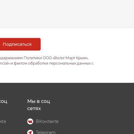
содержанием Политики ООО «Вольт Март Крым»,
ncial» и фактом обработки персональных данных с
соц
Мы в соц
сетях
kte
ВКонтакте
Telegram