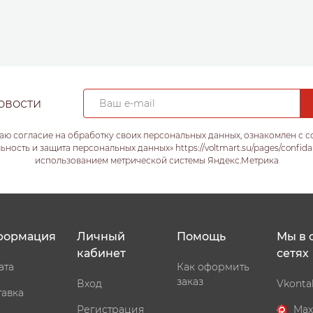
овости
аю согласие на обработку своих персональных данных, ознакомлен с 
ость и защита персональных данных» https://voltmart.su/pages/confida
использованием метрической системы Яндекс.Метрика
формация
Личный
Помощь
Мы в 
кабинет
сетях
ата
Как оформить
заказ
Вход
Vkonta
тавка
Регистрация
Max