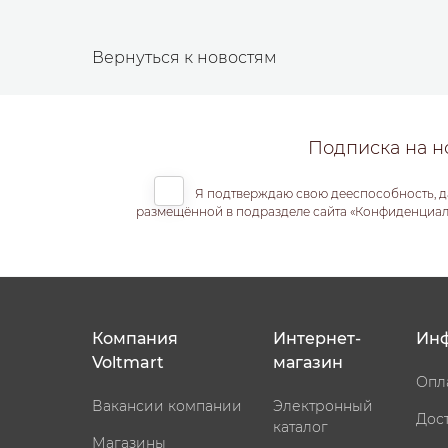
Вернуться к новостям
Подписка на н
Я подтверждаю свою дееспособность, д
размещённой в подразделе сайта «Конфиденциальн
Компания
Интернет-
Ин
Voltmart
магазин
Опл
Вакансии компании
Электронный
Дос
каталог
Магазины