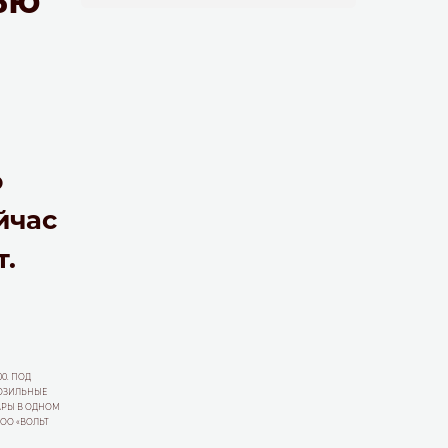
ю
йчас
т.
00. ПОД
РОЗИЛЬНЫЕ
АРЫ В ОДНОМ
ООО «ВОЛЬТ