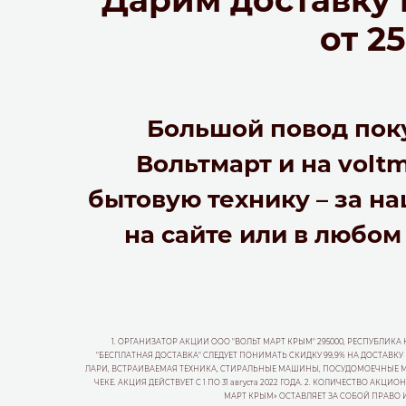
от 2
Большой повод поку
Вольтмарт и на volt
бытовую технику – за н
на сайте или в любом
1. ОРГАНИЗАТОР АКЦИИ ООО "ВОЛЬТ МАРТ КРЫМ" 295000, РЕСПУБЛИКА КР
"БЕСПЛАТНАЯ ДОСТАВКА" СЛЕДУЕТ ПОНИМАТЬ СКИДКУ 99,9% НА ДОСТА
ЛАРИ, ВСТРАИВАЕМАЯ ТЕХНИКА, СТИРАЛЬНЫЕ МАШИНЫ, ПОСУДОМОЕЧНЫЕ МАШ
ЧЕКЕ. АКЦИЯ ДЕЙСТВУЕТ С 1 ПО 31 августа 2022 ГОДА. 2. КОЛИЧЕСТВО
МАРТ КРЫМ» ОСТАВЛЯЕТ ЗА СОБОЙ ПРАВО 