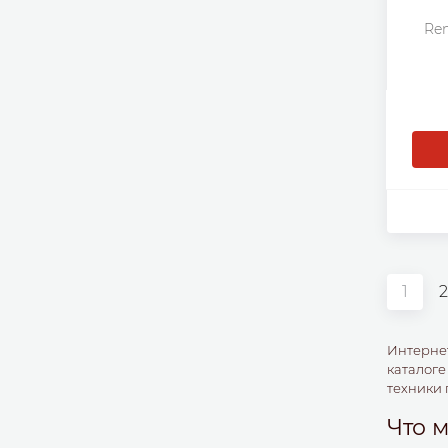
Re
1
2
Интерне
каталоге
техники 
Что 