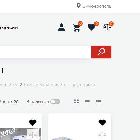
Симферополь
0
0
0
акансии
т
 машины
Стиральная машина полуавтомат
В наличии
йдено:
20