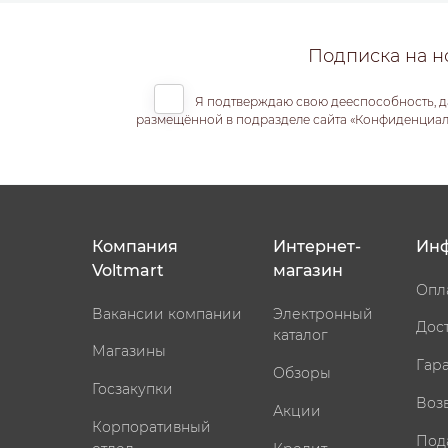
Подписка на н
Я подтверждаю свою дееспособность, д
размещённой в подразделе сайта «Конфиденциальн
Компания
Интернет-
Ин
Voltmart
магазин
Опл
Вакансии компании
Электронный
Дос
каталог
Магазины
Гар
Обзоры
Госзакупки
Воз
Акции
Корпоративный
Под