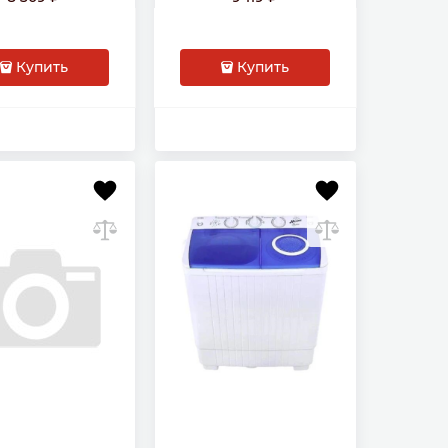
икальная 5 кг,
класс: А
Купить
Купить