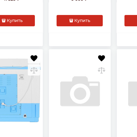
 об/мин, класс А
верт
Купить
Купить