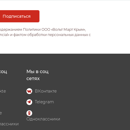
содержанием Политики ООО «Вольт Март Крым»,
ncial» и фактом обработки персональных данных с
соц
Мы в соц
сетях
kte
ВКонтакте
Telegram
e
Одноклассники
лассники