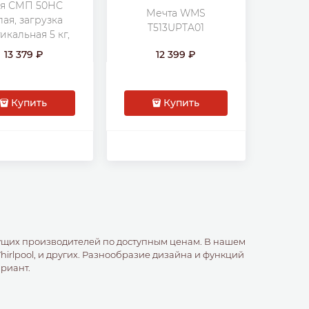
я СМП 50НС
Мечта WMS
лая, загрузка
T513UPTA01
икальная 5 кг,
б/мин., класс: А
13 379
12 399
Купить
Купить
ущих производителей по доступным ценам. В нашем
Whirlpool, и других. Разнообразие дизайна и функций
риант.