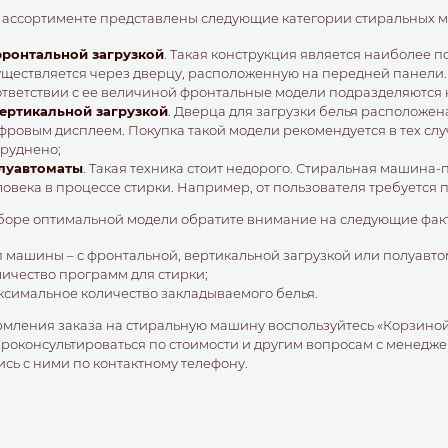
 ассортименте представлены следующие категории стиральных 
фронтальной загрузкой
. Такая конструкция является наиболее п
уществляется через дверцу, расположенную на передней панели. Г
ответствии с ее величиной фронтальные модели подразделяются н
вертикальной загрузкой
. Дверца для загрузки белья расположе
фровым дисплеем. Покупка такой модели рекомендуется в тех сл
труднено;
луавтоматы
. Такая техника стоит недорого. Стиральная машина
ловека в процессе стирки. Например, от пользователя требуется 
боре оптимальной модели обратите внимание на следующие фак
п машины – с фронтальной, вертикальной загрузкой или полуавто
личество программ для стирки;
ксимальное количество закладываемого белья.
мления заказа на стиральную машину воспользуйтесь «Корзиной
роконсультироваться по стоимости и другим вопросам с менедж
сь с ними по контактному телефону.