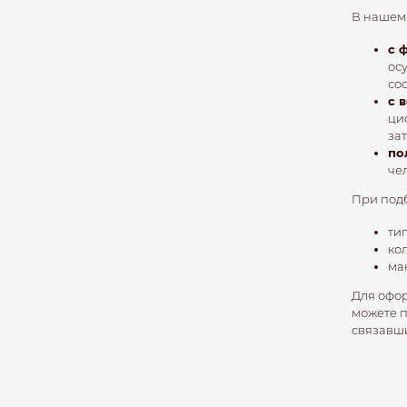
В нашем
с 
ос
со
с 
ци
за
по
че
При под
ти
ко
ма
Для офор
можете п
связавши