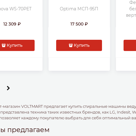
Фе
бе
nova WS-70PET
Optima МСП-95П
верт
1350 о
12 309
17 500
Купить
Купить
т-магазин VOLTMART предлагает купить стиральные машины вед
 представлена техника таких известных брендов, как LG, Indesit, 
позволяет каждому покупателю выбрать для себя оптимальный ва
мы предлагаем