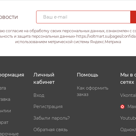
овости
аю согласие на обработку своих персональных данных, ознакомлен с 
ость и защита персональных данных» https://voltmart.su/pages/confida
использованием метрической системы Яндекс.Метрика
формация
Личный
Помощь
Мы в 
кабинет
сетях
ата
Как оформить
заказ
Вход
Vkonta
тавка
Регистрация
Max
антии
Забыли пароль?
Youtub
врат
Обратная связь
Однок
арочные