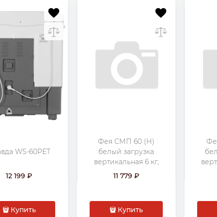
Фея СМП 60 (Н)
Фе
белый загрузка
бел
авда WS-60PЕT
вертикальная 6 кг,
верт
1350 об/мин., класс: А
1350 о
12 199
11 779
Купить
Купить