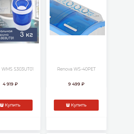
 WMS S303UT01
Renova WS-40PЕT
4 919
9 499
Купить
Купить