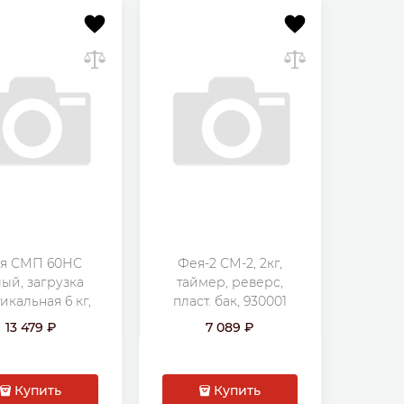
я СМП 60НС
Фея-2 СМ-2, 2кг,
ый, загрузка
таймер, реверс,
икальная 6 кг,
пласт. бак, 930001
б/мин., класс: А
13 479
7 089
Купить
Купить