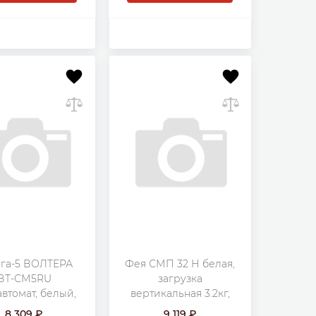
га-5 ВОЛТЕРА
Фея СМП 32 Н белая,
ВТ-СМ5RU
загрузка
втомат, белый,
вертикальная 3.2кг,
загрузка
1350 об/мин., класс: B
8 309
9 119