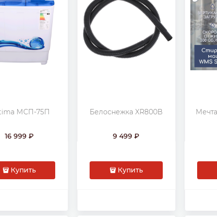
tima МСП-75П
Белоснежка XR800B
Мечта
16 999
9 499
Купить
Купить