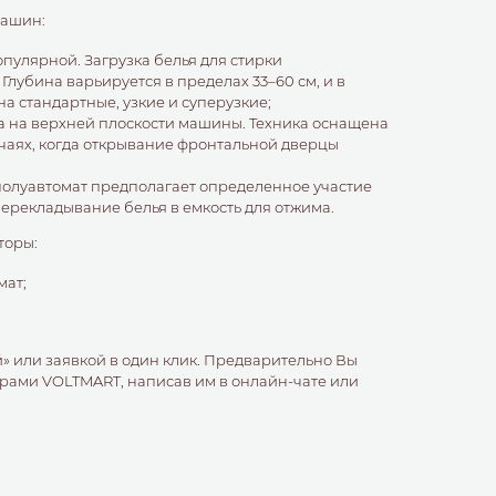
машин:
опулярной. Загрузка белья для стирки
лубина варьируется в пределах 33–60 см, и в
а стандартные, узкие и суперузкие;
на на верхней плоскости машины. Техника оснащена
учаях, когда открывание фронтальной дверцы
-полуавтомат предполагает определенное участие
перекладывание белья в емкость для отжима.
торы:
мат;
» или заявкой в один клик. Предварительно Вы
ерами VOLTMART, написав им в онлайн-чате или