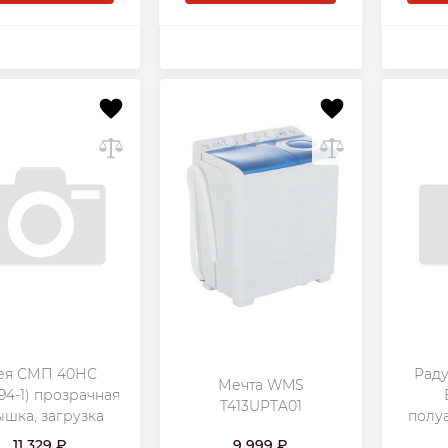
ея СМП 40НС
Раду
Мечта WMS
94-1) прозрачная
T413UPTA01
шка, загрузка
полуа
тикальная 4 кг,
11 329
9 999