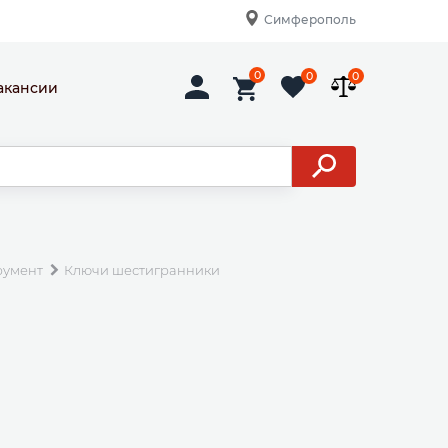
Симферополь
0
0
0
акансии
румент
Ключи шестигранники