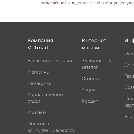
размещённой в подразделе сайта «Конфиденциальн
Компания
Интернет-
Ин
Voltmart
магазин
Опл
Вакансии компании
Электронный
Дос
каталог
Магазины
Гар
Обзоры
Госзакупки
Воз
Акции
Корпоративный
Под
отдел
Кредит
кар
Контакты
Уста
Политика
конфиденциальности