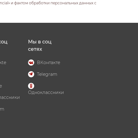
ncial» и фактом обработки персональных данных с
соц
Мы в соц
сетях
kte
ВКонтакте
Telegram
e
Одноклассники
лассники
am