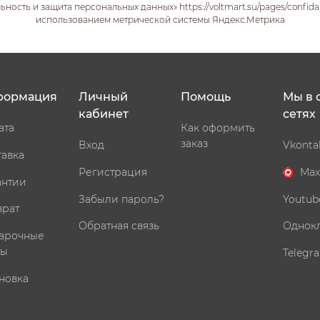
ость и защита персональных данных» https://voltmart.su/pages/confida
использованием метрической системы Яндекс.Метрика
формация
Личный
Помощь
Мы в 
кабинет
сетях
ата
Как оформить
заказ
Вход
Vkonta
тавка
Регистрация
Max
антии
Забыли пароль?
Youtub
врат
Обратная связь
Однок
арочные
ты
Telegr
новка